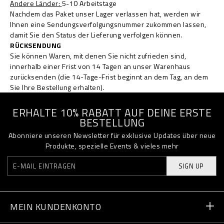
Andere Länder:
5-10 Arbeitstage
Nachdem das Paket unser Lager verlassen hat, werden wir
Ihnen eine Sendungsverfolgungsnummer zukommen lassen,
damit Sie den Status der Lieferung verfolgen können.
RÜCKSENDUNG
Sie können Waren, mit denen Sie nicht zufrieden sind,
innerhalb einer Frist von 14 Tagen an unser Warenhaus
zurücksenden (die 14-Tage-Frist beginnt an dem Tag, an dem
Sie Ihre Bestellung erhalten).
ERHALTE 10% RABATT AUF DEINE ERSTE
BESTELLUNG
Abonniere unseren Newsletter für exklusive Updates über neue
Produkte, spezielle Events & vieles mehr
SIGN UP
MEIN KUNDENKONTO