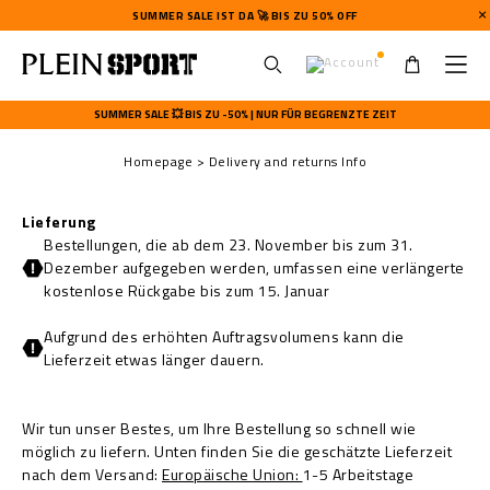
SUMMER SALE IST DA 🚀 BIS ZU 50% OFF
U
s
SUMMER SALE 💥 BIS ZU -50% | NUR FÜR BEGRENZTE ZEIT
e
r
Homepage
Delivery and returns Info
m
e
n
Lieferung
u
Bestellungen, die ab dem 23. November bis zum 31.
Dezember aufgegeben werden, umfassen eine verlängerte
kostenlose Rückgabe bis zum 15. Januar
Aufgrund des erhöhten Auftragsvolumens kann die
Lieferzeit etwas länger dauern.
Wir tun unser Bestes, um Ihre Bestellung so schnell wie
möglich zu liefern. Unten finden Sie die geschätzte
Lieferzeit
nach dem Versand:
Europäische Union:
1-5 Arbeitstage