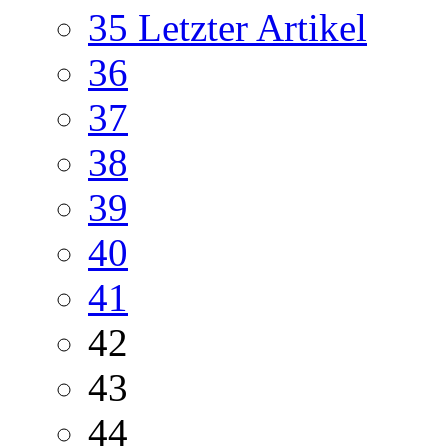
35
Letzter Artikel
36
37
38
39
40
41
42
43
44