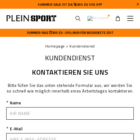
SUMMER SALE IST DA 🚀 BIS ZU 50% OFF
U
s
SUMMER SALE 💥 BIS ZU -50% | NUR FÜR BEGRENZTE ZEIT
e
r
Homepage
Kundendienst
m
e
KUNDENDIENST
n
u
KONTAKTIEREN SIE UNS
Bitte füllen Sie das unten stehende Formular aus, wir werden Sie
so schnell wie möglich innerhalb eines Arbeitstages kontaktieren.
Name
E-Mail