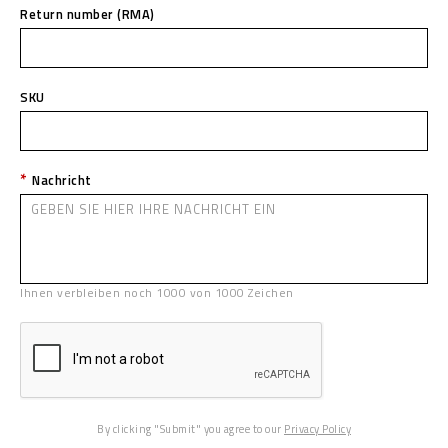
Return number (RMA)
SKU
Nachricht
Ihnen verbleiben noch
1000
von
1000
Zeichen
By clicking "Submit" you agree to our
Privacy Policy