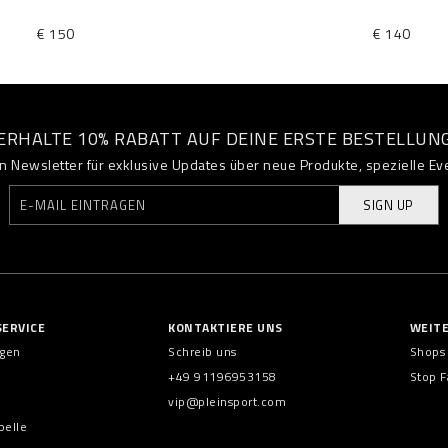
€ 150
€ 140
ERHALTE 10% RABATT AUF DEINE ERSTE BESTELLUN
 Newsletter für exklusive Updates über neue Produkte, spezielle Ev
SIGN UP
ERVICE
KONTAKTIERE UNS
WEIT
ngen
Schreib uns
Shops
+49 91196953158
Stop F
vip@pleinsport.com
belle