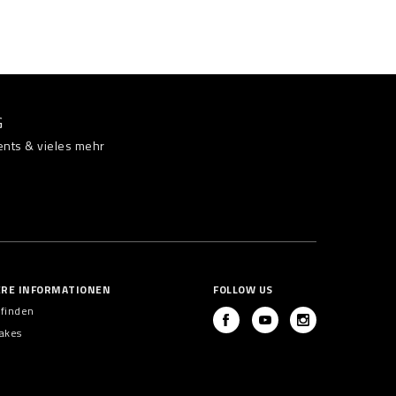
G
ents & vieles mehr
ERE INFORMATIONEN
FOLLOW US
 finden
akes