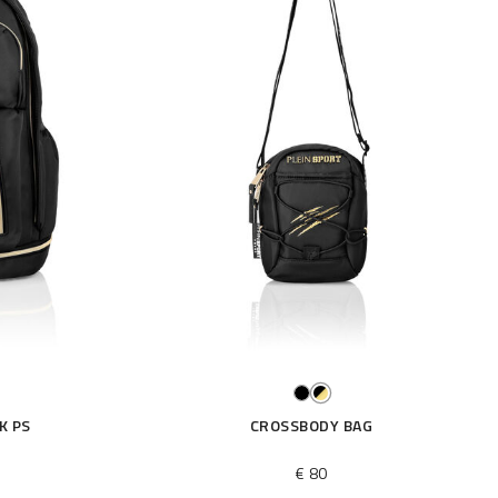
K PS
CROSSBODY BAG
€ 80