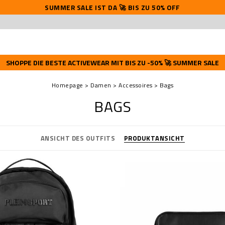
SUMMER SALE IST DA 🚀 BIS ZU 50% OFF
SHOPPE DIE BESTE ACTIVEWEAR MIT BIS ZU -50% 🚀 SUMMER SALE
Homepage
Damen
Accessoires
Bags
BAGS
ANSICHT DES OUTFITS
PRODUKTANSICHT