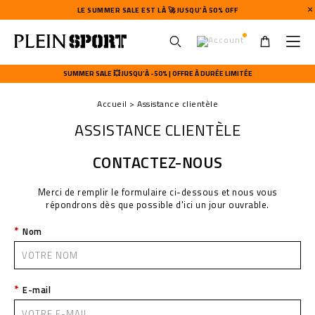
LE SUMMER SALE EST LÀ 🚀 JUSQU’À 50% OFF
U
s
SUMMER SALE 💥 JUSQU’À -50% | OFFRE À DURÉE LIMITÉE
e
r
Accueil
Assistance clientèle
m
e
ASSISTANCE CLIENTÈLE
n
u
CONTACTEZ-NOUS
Merci de remplir le formulaire ci-dessous et nous vous
répondrons dès que possible d'ici un jour ouvrable.
Nom
E-mail