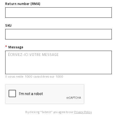
Return number (RMA)
SKU
Message
Il vous reste
1000
caractères sur
1000
By clicking "Submit" you agree to our
Privacy Policy