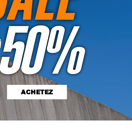
50%
À
ACHETEZ