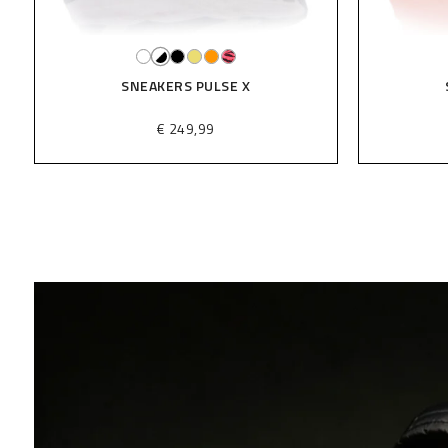
AKERS PULSE X
SNEAKERS PULSE X
€ 249,99
€ 249,99