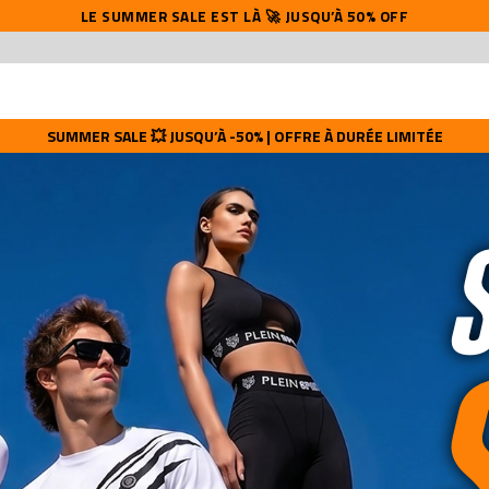
LE SUMMER SALE EST LÀ 🚀 JUSQU’À 50% OFF
SUMMER SALE 💥 JUSQU’À -50% | OFFRE À DURÉE LIMITÉE