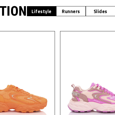
OTION
Lifestyle
Runners
Slides