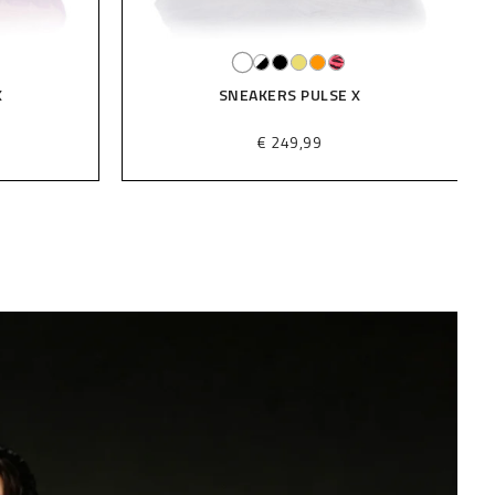
SNEAKERS PULSE X
SNEAKERS 
€ 249,99
€ 249