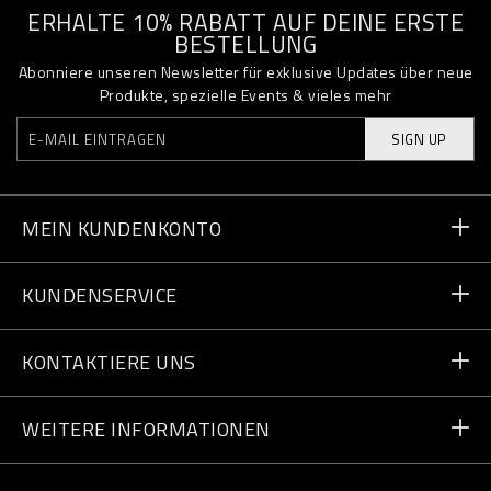
ERHALTE 10% RABATT AUF DEINE ERSTE
BESTELLUNG
Abonniere unseren Newsletter für exklusive Updates über neue
Produkte, spezielle Events & vieles mehr
SIGN UP
MEIN KUNDENKONTO
Bestellstatus
KUNDENSERVICE
Lieferung und Rücksendungen
Bestellungen
KONTAKTIERE UNS
Zahlung
Schreib uns
WEITERE INFORMATIONEN
Lieferung
+49 91196953158
Größentabelle
Shops finden