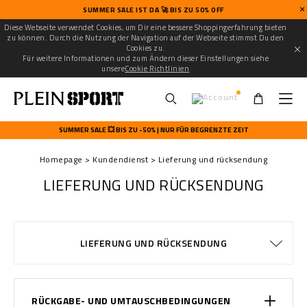
SUMMER SALE IST DA 🚀 BIS ZU 50% OFF
Diese Webseite verwendet Cookies, um Dir eine bessere Shoppingerfahrung bieten
zu können. Durch die Nutzung der Navigation auf der Webseite stimmst Du den
Cookies zu.
Für weitere Informationen und zum Ändern dieser Einstellungen siehe
unsere
Cookie Richtlinien
U
s
SUMMER SALE 💥 BIS ZU -50% | NUR FÜR BEGRENZTE ZEIT
e
r
Homepage
Kundendienst
Lieferung und rücksendung
m
e
LIEFERUNG UND RÜCKSENDUNG
n
u
ALLGEMEINE GESCHÄFTSBEDINGUNGEN
DATENSCHUTZBESTIMMUNGEN
WATCHES WARRANTY
GRÖSSENTABELLE
ZAHLUNGSARTEN
BESTELLUNGEN
COOKIE POLICY
IMPRESSUM
LIEFERUNG
LIEFERUNG
STOP FAKE
KONTAKT
FAQ
LIEFERUNG UND RÜCKSENDUNG
RÜCKGABE- UND UMTAUSCHBEDINGUNGEN