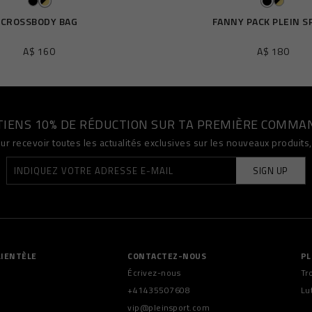
CROSSBODY BAG
FANNY PACK PLEIN S
A$ 160
A$ 180
TIENS 10% DE RÉDUCTION SUR TA PREMIÈRE COMMA
ur recevoir toutes les actualités exclusives sur les nouveaux produit
SIGN UP
LIENTÈLE
CONTACTEZ-NOUS
PL
Écrivez-nous
Tr
+41435507608
Lu
vip@pleinsport.com