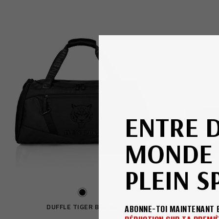
ENTRE 
MONDE 
PLEIN S
DUFFLE TIGER BAG PS
FAN
ABONNE-TOI MAINTENANT