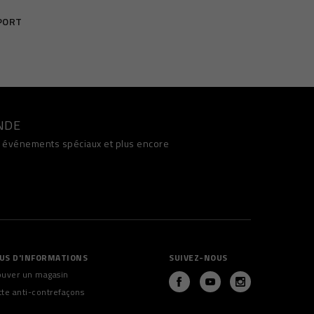
PORT
NDE
s, événements spéciaux et plus encore
US D'INFORMATIONS
SUIVEZ-NOUS
ouver un magasin
tte anti-contrefaçons