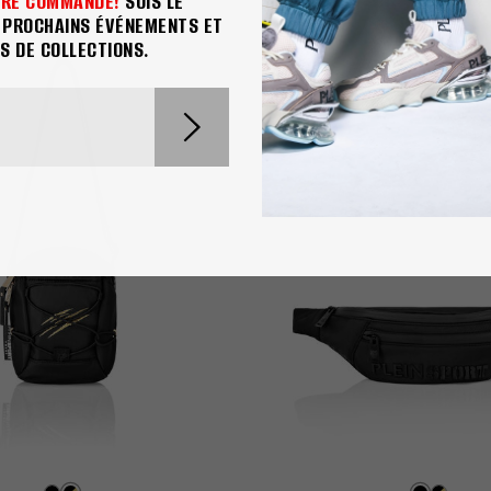
ÈRE COMMANDE!
SOIS LE
A$ 180
A$ 360
S PROCHAINS ÉVÉNEMENTS ET
S DE COLLECTIONS.