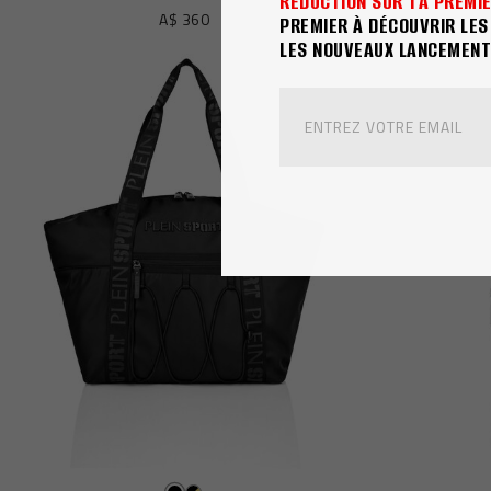
RÉDUCTION SUR TA PREMI
A$ 360
PREMIER À DÉCOUVRIR LE
LES NOUVEAUX LANCEMENT