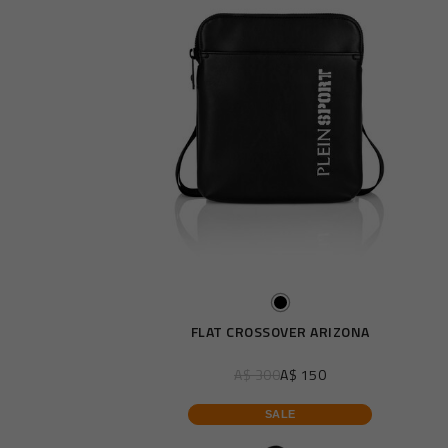
e
FLAT CROSSOVER ARIZONA
A$ 300
A$ 150
SALE