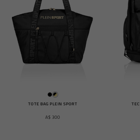
o
s
r
é
s
u
l
t
a
t
s
p
a
r
:
TOTE BAG PLEIN SPORT
TEC
A$ 300