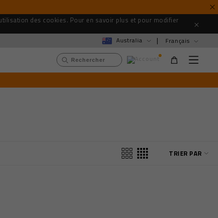
utilisation des cookies. Pour en savoir plus et pour modifier
Australia
Français
C
M
e
U
h
n
s
u
e
e
r
r
c
m
h
e
e
n
r
u
c
a
TRIER PAR
t
a
l
o
g
u