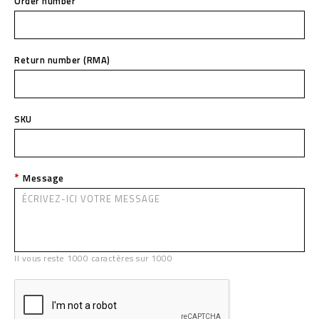
Order number
Return number (RMA)
SKU
Message
Il vous reste
1000
caractères sur
1000