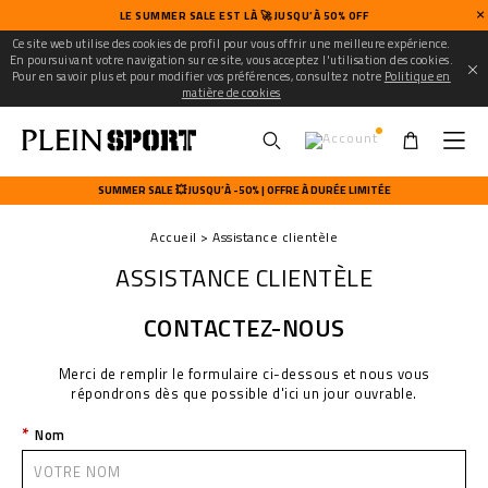
LE SUMMER SALE EST LÀ 🚀 JUSQU’À 50% OFF
Ce site web utilise des cookies de profil pour vous offrir une meilleure expérience.
En poursuivant votre navigation sur ce site, vous acceptez l'utilisation des cookies.
Pour en savoir plus et pour modifier vos préférences, consultez notre
Politique en
matière de cookies
U
s
SUMMER SALE 💥 JUSQU’À -50% | OFFRE À DURÉE LIMITÉE
e
r
Accueil
Assistance clientèle
m
e
ASSISTANCE CLIENTÈLE
n
u
CONTACTEZ-NOUS
Merci de remplir le formulaire ci-dessous et nous vous
répondrons dès que possible d'ici un jour ouvrable.
Nom