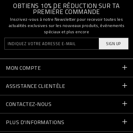
OBTIENS 10% DE RÉDUCTION SUR TA
PREMIÈRE COMMANDE
Inscrivez-vous à notre Newsletter pour recevoir toutes les
actualités exclusives sur les nouveaux produits, événements
spéciaux et plus encore
SIGN UP
MON COMPTE
Statut de la commande
ASSISTANCE CLIENTÈLE
Livraison et Retours
Commandes
CONTACTEZ-NOUS
Paiement
Écrivez-nous
PLUS D'INFORMATIONS
Expédition
+41435507608