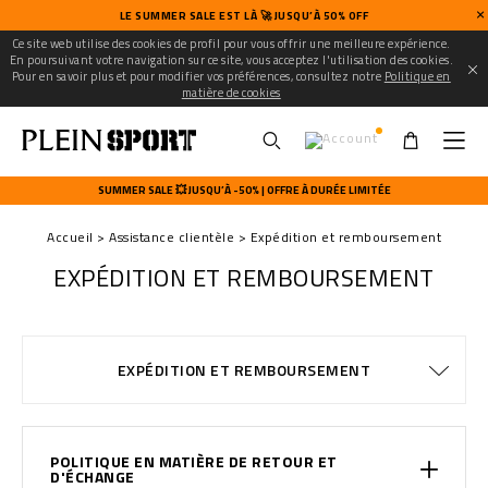
LE SUMMER SALE EST LÀ 🚀 JUSQU’À 50% OFF
Ce site web utilise des cookies de profil pour vous offrir une meilleure expérience.
En poursuivant votre navigation sur ce site, vous acceptez l'utilisation des cookies.
Pour en savoir plus et pour modifier vos préférences, consultez notre
Politique en
matière de cookies
U
s
SUMMER SALE 💥 JUSQU’À -50% | OFFRE À DURÉE LIMITÉE
e
r
Accueil
Assistance clientèle
Expédition et remboursement
m
e
EXPÉDITION ET REMBOURSEMENT
n
u
MODALITÉS DE PAIEMENT
CONDITIONS DE VENTE
WATCHES WARRANTY
CONFIDENTIALITE
COOKIE POLICY
GUIDE TAILLES
COMMANDES
EXPÉDITION
EXPÉDITION
STOP FAKE
CONTACTS
IMPRINT
FAQ
EXPÉDITION ET REMBOURSEMENT
POLITIQUE EN MATIÈRE DE RETOUR ET
D'ÉCHANGE