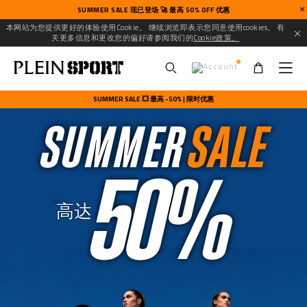
SUMMER SALE 现已登场 🚀 最高 50% OFF 优惠
本网站为您提供更好的体验使用Cookie。 继续浏览即表示您同意使用cookies。 有
关更多信息和更改您的偏好请参阅我们的
Cookie政策。
U
s
SUMMER SALE 💥 最高 -50% | 限时优惠
e
SUMMER
SALE
r
m
e
50%
n
u
高达