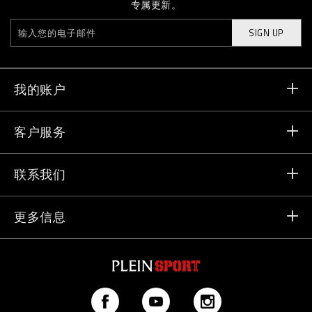
专属更新。
SIGN UP
我的账户
订单状态
客户服务
送货和退货
订单
联系我们
支付
发邮件给我们
更多信息
送货
+41 435507608
尺码对照
店铺定位器
>vip@pleinsport.com
常见问题
反对赝品