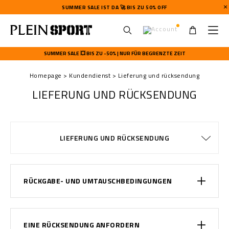
SUMMER SALE IST DA 🚀 BIS ZU 50% OFF
U
s
SUMMER SALE 💥 BIS ZU -50% | NUR FÜR BEGRENZTE ZEIT
e
r
Homepage
Kundendienst
Lieferung und rücksendung
m
e
LIEFERUNG UND RÜCKSENDUNG
n
u
ALLGEMEINE GESCHÄFTSBEDINGUNGEN
DATENSCHUTZBESTIMMUNGEN
WATCHES WARRANTY
GRÖSSENTABELLE
ZAHLUNGSARTEN
BESTELLUNGEN
COOKIE POLICY
IMPRESSUM
LIEFERUNG
LIEFERUNG
STOP FAKE
KONTAKT
FAQ
LIEFERUNG UND RÜCKSENDUNG
RÜCKGABE- UND UMTAUSCHBEDINGUNGEN
EINE RÜCKSENDUNG ANFORDERN