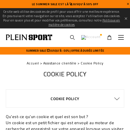
LE SUMMER SALE EST LÀ 🚀 JUSQU’À 50% OFF
Ce site web utilise des cookies de profil pour vous offrir une meilleure expérience.
En poursuivant votre navigation sur ce site, vous acceptez l'utilisation des cookies.
Pour en savoir plus et pour modifier vos préférences, consultez notre
Politique en
matière de cookies
U
s
SUMMER SALE 💥 JUSQU’À -50% | OFFRE À DURÉE LIMITÉE
e
r
Accueil
Assistance clientèle
Cookie Policy
m
e
COOKIE POLICY
n
u
EXPÉDITION ET REMBOURSEMENT
MODALITÉS DE PAIEMENT
CONDITIONS DE VENTE
WATCHES WARRANTY
CONFIDENTIALITE
GUIDE TAILLES
COMMANDES
EXPÉDITION
STOP FAKE
CONTACTS
IMPRINT
FAQ
COOKIE POLICY
EXPÉDITION
Qu'est-ce qu'un cookie et quel est son but ?
Un cookie est un petit fichier qui est envoyé au moteur de
recherche et enregistré sur votre appareil lorsque vous visitez