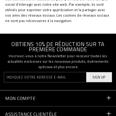
social d'interagir avec notre site web. Par exemple, ils sont
utilisés pour exprimer votre appréciation et la partager avec
vos amis des réseaux sociaux. Les cookies de réseaux sociaux
ne sont pas nécessaires à la navigation.
OBTIENS 10% DE RÉDUCTION SUR TA
PREMIÈRE COMMANDE
Inscrivez-vous à notre Newsletter pour recevoir toutes les
actualités exclusives sur les nouveaux produits, événements
spéciaux et plus encore
SIGN UP
MON COMPTE
Statut de la commande
ASSISTANCE CLIENTÈLE