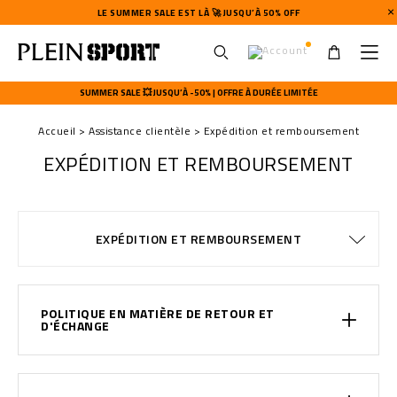
LE SUMMER SALE EST LÀ 🚀 JUSQU’À 50% OFF
U
s
SUMMER SALE 💥 JUSQU’À -50% | OFFRE À DURÉE LIMITÉE
e
r
Accueil
Assistance clientèle
Expédition et remboursement
m
e
EXPÉDITION ET REMBOURSEMENT
n
u
MODALITÉS DE PAIEMENT
CONDITIONS DE VENTE
WATCHES WARRANTY
CONFIDENTIALITE
COOKIE POLICY
GUIDE TAILLES
COMMANDES
EXPÉDITION
EXPÉDITION
STOP FAKE
CONTACTS
IMPRINT
FAQ
EXPÉDITION ET REMBOURSEMENT
POLITIQUE EN MATIÈRE DE RETOUR ET
D'ÉCHANGE