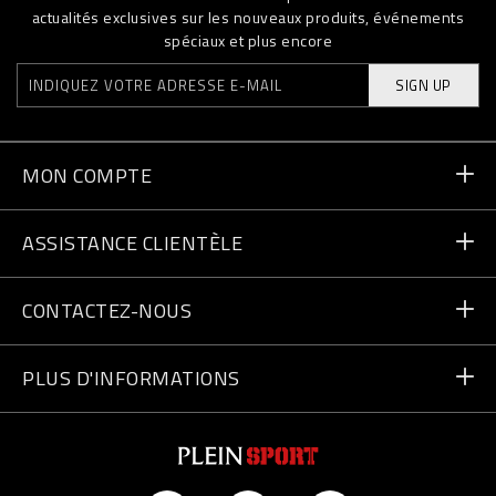
actualités exclusives sur les nouveaux produits, événements
spéciaux et plus encore
SIGN UP
MON COMPTE
Statut de la commande
ASSISTANCE CLIENTÈLE
Livraison et Retours
Commandes
CONTACTEZ-NOUS
Paiement
Écrivez-nous
PLUS D'INFORMATIONS
Expédition
+41435507608
Guide des tailles
Trouver un magasin
vip@pleinsport.com
F.A.Q.
Lutte anti-contrefaçons