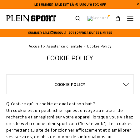
LE SUMMER SALE EST LÀ 🚀 JUSQU’À 50% OFF
U
s
SUMMER SALE 💥 JUSQU’À -50% | OFFRE À DURÉE LIMITÉE
e
r
Accueil
Assistance clientèle
Cookie Policy
m
e
COOKIE POLICY
n
u
EXPÉDITION ET REMBOURSEMENT
MODALITÉS DE PAIEMENT
CONDITIONS DE VENTE
WATCHES WARRANTY
CONFIDENTIALITE
GUIDE TAILLES
COMMANDES
EXPÉDITION
STOP FAKE
CONTACTS
IMPRINT
FAQ
COOKIE POLICY
EXPÉDITION
Qu'est-ce qu'un cookie et quel est son but ?
Un cookie est un petit fichier qui est envoyé au moteur de
recherche et enregistré sur votre appareil lorsque vous visitez
un site web comme pleinsport.com ("le site web"). Les cookies
permettent au site de fonctionner efficacement et d'améliorer
ses services, en plus de fournir des informations au