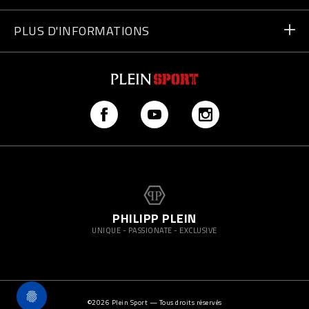
Paiement
Écrivez-nous
PLUS D'INFORMATIONS
Expédition
+41435507608
Guide des tailles
Trouver un magasin
vip@pleinsport.com
F.A.Q.
Lutte anti-contrefaçons
PHILIPP PLEIN
UNIQUE - PASSIONATE - EXCLUSIVE
©
2026
Plein Sport — Tous droits réservés