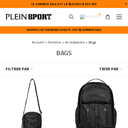
LE SUMMER SALE EST LÀ 🚀 JUSQU’À 50% OFF
U
s
SHOPPE L’ACTIVEWEAR JUSQU’À -50% 🚀 SUMMER SALE
e
r
Accueil
Femme
Accessoires
Bags
m
e
BAGS
n
u
A
FILTRER PAR
TRIER PAR
f
f
i
n
e
r
v
o
s
r