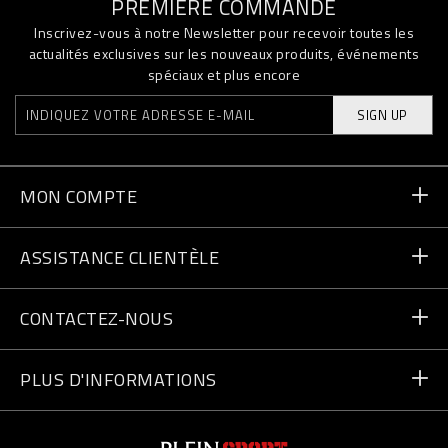
PREMIÈRE COMMANDE
Inscrivez-vous à notre Newsletter pour recevoir toutes les
actualités exclusives sur les nouveaux produits, événements
spéciaux et plus encore
SIGN UP
MON COMPTE
Statut de la commande
ASSISTANCE CLIENTÈLE
Livraison et Retours
Commandes
CONTACTEZ-NOUS
Paiement
Écrivez-nous
PLUS D'INFORMATIONS
Expédition
+41435507608
Guide des tailles
Trouver un magasin
vip@pleinsport.com