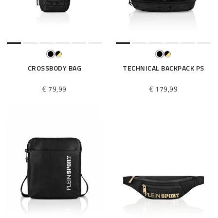
é
s
u
l
t
a
t
CROSSBODY BAG
TECHNICAL BACKPACK PS
s
p
€ 79,99
€ 179,99
a
r
: