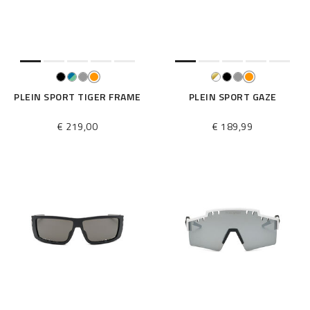
é
s
u
l
t
a
t
PLEIN SPORT TIGER FRAME
PLEIN SPORT GAZE
s
p
€ 219,00
€ 189,99
a
r
: