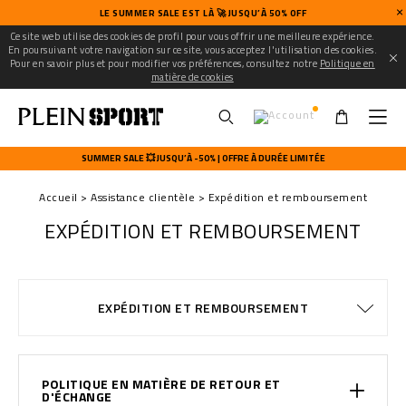
LE SUMMER SALE EST LÀ 🚀 JUSQU’À 50% OFF
Ce site web utilise des cookies de profil pour vous offrir une meilleure expérience.
En poursuivant votre navigation sur ce site, vous acceptez l'utilisation des cookies.
Pour en savoir plus et pour modifier vos préférences, consultez notre
Politique en
matière de cookies
U
s
SUMMER SALE 💥 JUSQU’À -50% | OFFRE À DURÉE LIMITÉE
e
r
Accueil
Assistance clientèle
Expédition et remboursement
m
e
EXPÉDITION ET REMBOURSEMENT
n
u
MODALITÉS DE PAIEMENT
CONDITIONS DE VENTE
WATCHES WARRANTY
CONFIDENTIALITE
COOKIE POLICY
GUIDE TAILLES
COMMANDES
EXPÉDITION
EXPÉDITION
STOP FAKE
CONTACTS
IMPRINT
FAQ
EXPÉDITION ET REMBOURSEMENT
POLITIQUE EN MATIÈRE DE RETOUR ET
D'ÉCHANGE