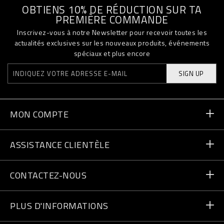
OBTIENS 10% DE RÉDUCTION SUR TA
PREMIÈRE COMMANDE
Inscrivez-vous à notre Newsletter pour recevoir toutes les
actualités exclusives sur les nouveaux produits, événements
spéciaux et plus encore
SIGN UP
MON COMPTE
Statut de la commande
ASSISTANCE CLIENTÈLE
Livraison et Retours
Commandes
CONTACTEZ-NOUS
Paiement
Écrivez-nous
PLUS D'INFORMATIONS
Expédition
+41435507608