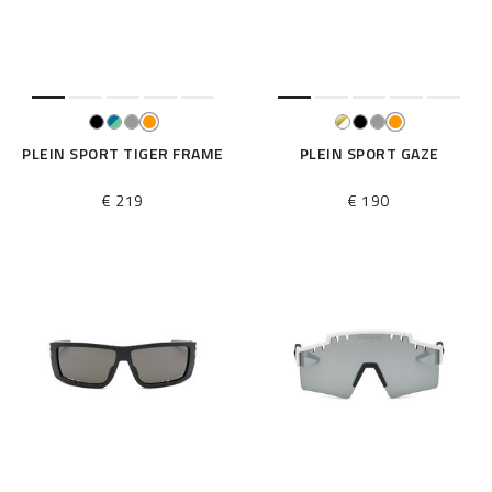
i
l
t
e
r
n
n
PLEIN SPORT TIGER FRAME
PLEIN SPORT GAZE
a
c
€ 219
€ 190
h
: