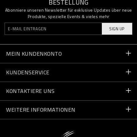
BESTELLUNG
Abonniere unseren Newsletter für exklusive Updates über neue
Produkte, spezielle Events & vieles mehr
SIGN UP
MEIN KUNDENKONTO
Bestellstatus
KUNDENSERVICE
Lieferung und Rücksendungen
Bestellungen
KONTAKTIERE UNS
Zahlung
Schreib uns
WEITERE INFORMATIONEN
Lieferung
+49 91196953158
Größentabelle
Shops finden
vip@pleinsport.com
F.A.Q.
Stop Fakes