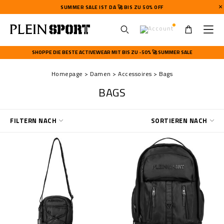
SUMMER SALE IST DA 🚀 BIS ZU 50% OFF
U
s
SHOPPE DIE BESTE ACTIVEWEAR MIT BIS ZU -50% 🚀 SUMMER SALE
e
r
Homepage
Damen
Accessoires
Bags
m
e
BAGS
n
u
E
FILTERN NACH
SORTIEREN NACH
r
g
e
b
n
i
s
s
e
f