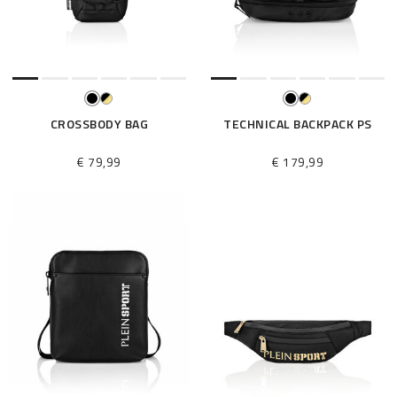
i
l
t
e
r
n
n
CROSSBODY BAG
TECHNICAL BACKPACK PS
a
c
€ 79,99
€ 179,99
h
: