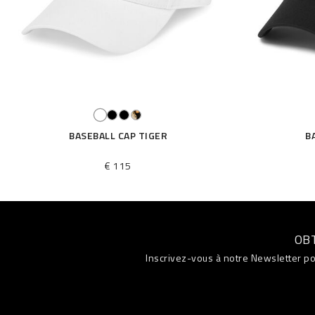
BASEBALL CAP TIGER
B
€ 115
OB
Inscrivez-vous à notre Newsletter po