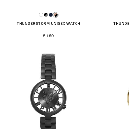
a
r
:
THUNDERSTORM UNISEX WATCH
THUNDE
€ 160