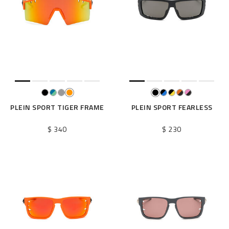
o
s
r
é
s
u
l
t
a
t
PLEIN SPORT TIGER FRAME
PLEIN SPORT FEARLESS
s
p
$ 340
$ 230
a
r
: