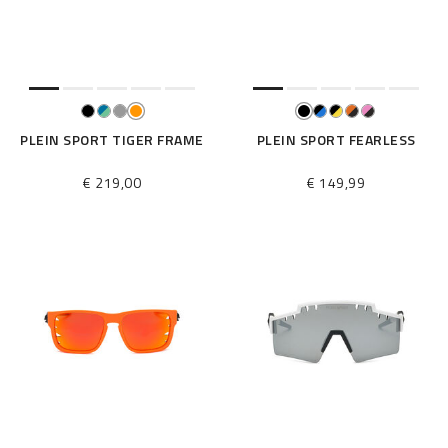
é
s
u
l
t
a
t
PLEIN SPORT TIGER FRAME
PLEIN SPORT FEARLESS
s
p
€ 219,00
€ 149,99
a
r
: