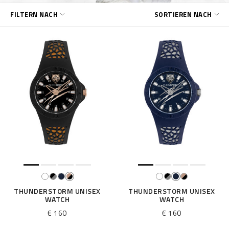
E
FILTERN NACH
SORTIEREN NACH
r
g
e
b
n
i
s
s
e
f
i
l
t
e
r
n
n
THUNDERSTORM UNISEX
THUNDERSTORM UNISEX
WATCH
WATCH
a
c
€ 160
€ 160
h