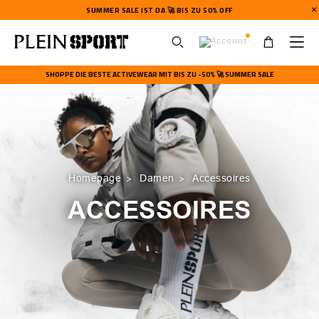
SUMMER SALE IST DA 🚀 BIS ZU 50% OFF
U
s
SHOPPE DIE BESTE ACTIVEWEAR MIT BIS ZU -50% 🚀 SUMMER SALE
e
r
m
e
n
u
Homepage
Damen
Accessoires
ACCESSOIRES