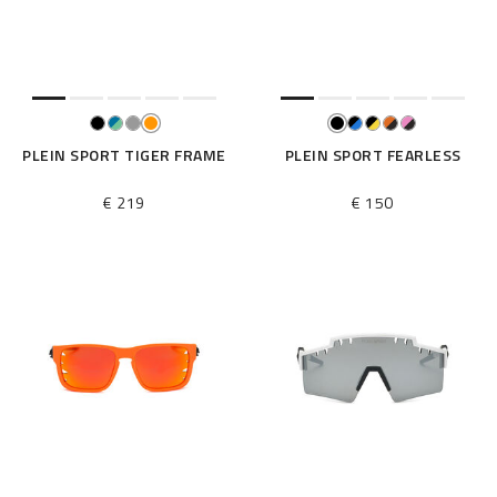
i
l
t
e
r
n
n
PLEIN SPORT TIGER FRAME
PLEIN SPORT FEARLESS
a
c
€ 219
€ 150
h
: