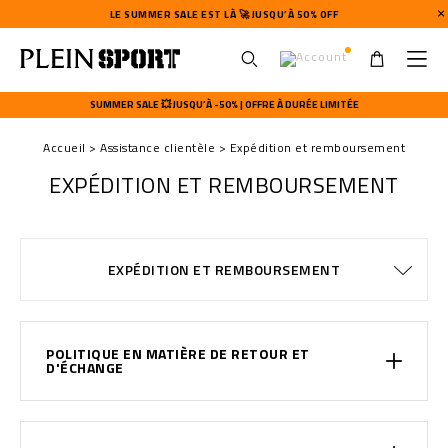
LE SUMMER SALE EST LÀ 🚀 JUSQU’À 50% OFF
U
s
SUMMER SALE 💥 JUSQU’À -50% | OFFRE À DURÉE LIMITÉE
e
r
Accueil
Assistance clientèle
Expédition et remboursement
m
e
EXPÉDITION ET REMBOURSEMENT
n
u
MODALITÉS DE PAIEMENT
CONDITIONS DE VENTE
CONFIDENTIALITE
GUIDE TAILLES
COMMANDES
EXPÉDITION
STOP FAKE
CONTACTS
IMPRINT
EXPÉDITION ET REMBOURSEMENT
WATCHES WARRANTY
COOKIE POLICY
EXPÉDITION
FAQ
POLITIQUE EN MATIÈRE DE RETOUR ET
D'ÉCHANGE