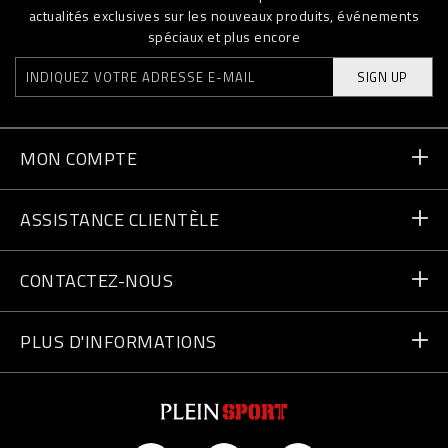
actualités exclusives sur les nouveaux produits, événements
spéciaux et plus encore
SIGN UP
MON COMPTE
Statut de la commande
ASSISTANCE CLIENTÈLE
Livraison et Retours
Commandes
CONTACTEZ-NOUS
Paiement
Écrivez-nous
PLUS D'INFORMATIONS
Expédition
+41435507608
Guide des tailles
Trouver un magasin
vip@pleinsport.com
F.A.Q.
Lutte anti-contrefaçons