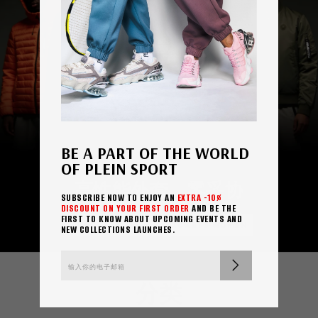
BE A PART OF THE WORLD
OF PLEIN SPORT
高性能外套。零妥协
SUBSCRIBE NOW TO ENJOY AN
EXTRA -10%
DISCOUNT ON YOUR FIRST ORDER
AND BE THE
FIRST TO KNOW ABOUT UPCOMING EVENTS AND
JACKETS MEN
JACKETS WOMEN
NEW COLLECTIONS LAUNCHES.
分类