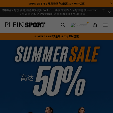
SUMMER SALE 现已登场 🚀 最高 50% OFF 优惠
本网站为您提供更好的体验使用Cookie。 继续浏览即表示您同意使用cookies。 有
关更多信息和更改您的偏好请参阅我们的
Cookie政策。
U
s
SUMMER SALE 💥 最高 -50% | 限时优惠
e
SUMMER
SALE
r
m
e
50%
n
u
高达