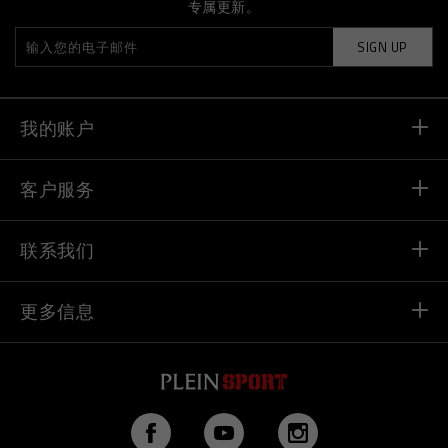
专属更新。
SIGN UP
我的账户
订单状态
客户服务
送货和退货
订单
联系我们
支付
发邮件给我们
更多信息
送货
+41 435507608
尺码对照
店铺定位器
>vip@pleinsport.com
常见问题
反对赝品