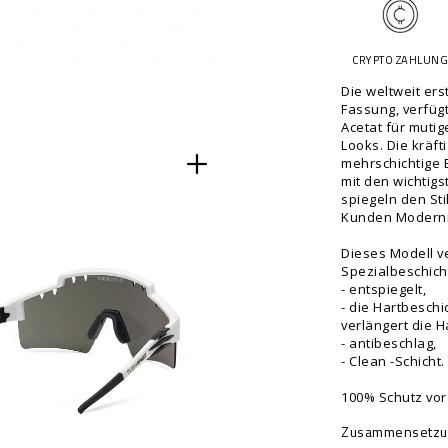
p
o
l
p
e
t
CRYPTO ZAHLUN
i
i
n
o
Die weltweit erst
-
n
Fassung, verfügt
s
Acetat für mutig
s
Looks. Die kräf
p
mehrschichtige 
o
mit den wichtig
r
spiegeln den St
t
Kunden Moderni
-
t
Dieses Modell v
Spezialbeschich
i
- entspiegelt,
g
- die Hartbeschi
e
verlängert die H
r
- antibeschlag,
-
- Clean -Schicht.
f
100% Schutz vor
r
a
Zusammensetzu
m