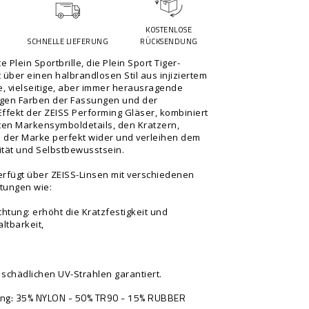
KOSTENLOSE
G
SCHNELLE LIEFERUNG
RÜCKSENDUNG
e Plein Sportbrille, die Plein Sport Tiger-
 über einen halbrandlosen Stil aus injiziertem
e, vielseitige, aber immer herausragende
tigen Farben der Fassungen und der
Effekt der ZEISS Performing Gläser, kombiniert
sten Markensymboldetails, den Kratzern,
il der Marke perfekt wider und verleihen dem
tät und Selbstbewusstsein.
erfügt über ZEISS-Linsen mit verschiedenen
tungen wie:
chtung: erhöht die Kratzfestigkeit und
altbarkeit,
 schädlichen UV-Strahlen garantiert.
ng
35% NYLON - 50% TR90 - 15% RUBBER