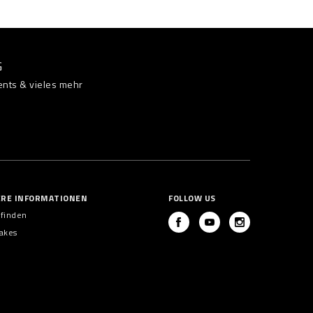
G
ents & vieles mehr
ERE INFORMATIONEN
FOLLOW US
 finden
akes