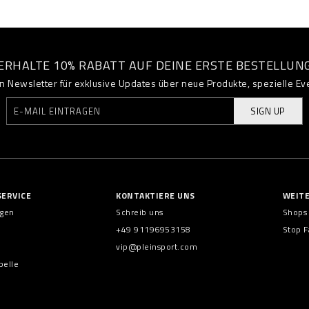
ERHALTE 10% RABATT AUF DEINE ERSTE BESTELLUN
 Newsletter für exklusive Updates über neue Produkte, spezielle Ev
SIGN UP
ERVICE
KONTAKTIERE UNS
WEIT
ngen
Schreib uns
Shops
+49 91196953158
Stop F
vip@pleinsport.com
belle