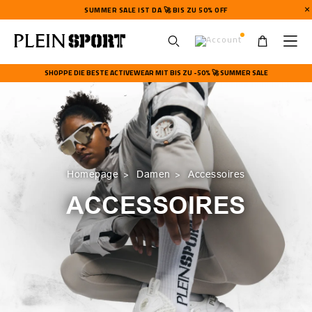
SUMMER SALE IST DA 🚀 BIS ZU 50% OFF
U
s
SHOPPE DIE BESTE ACTIVEWEAR MIT BIS ZU -50% 🚀 SUMMER SALE
e
r
m
e
n
u
Homepage
Damen
Accessoires
ACCESSOIRES