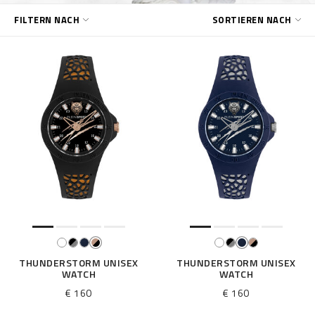
E
FILTERN NACH
SORTIEREN NACH
r
g
e
b
n
i
s
s
e
f
i
l
t
e
r
n
n
THUNDERSTORM UNISEX
THUNDERSTORM UNISEX
WATCH
WATCH
a
c
€ 160
€ 160
h