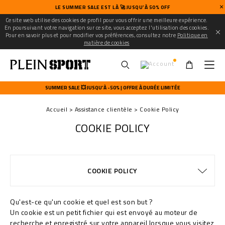
LE SUMMER SALE EST LÀ 🚀 JUSQU’À 50% OFF
Ce site web utilise des cookies de profil pour vous offrir une meilleure expérience.
En poursuivant votre navigation sur ce site, vous acceptez l'utilisation des cookies.
Pour en savoir plus et pour modifier vos préférences, consultez notre
Politique en
matière de cookies
U
s
SUMMER SALE 💥 JUSQU’À -50% | OFFRE À DURÉE LIMITÉE
e
r
Accueil
Assistance clientèle
Cookie Policy
m
e
COOKIE POLICY
n
u
CONDITIONS DE VENTE
CONFIDENTIALITE
GUIDE TAILLES
COMMANDES
EXPÉDITION
STOP FAKE
CONTACTS
FAQ
COOKIE POLICY
EXPÉDITION ET REMBOURSEMENT
MODALITÉS DE PAIEMENT
WATCHES WARRANTY
EXPÉDITION
IMPRINT
Qu'est-ce qu'un cookie et quel est son but ?
Un cookie est un petit fichier qui est envoyé au moteur de
recherche et enregistré sur votre appareil lorsque vous visitez