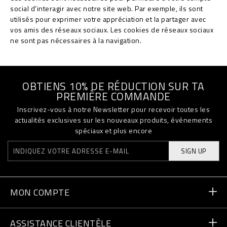
social d'interagir avec notre site web. Par exemple, ils sont
utilisés pour exprimer votre appréciation et la partager avec
vos amis des réseaux sociaux. Les cookies de réseaux sociaux
ne sont pas nécessaires à la navigation.
OBTIENS 10% DE RÉDUCTION SUR TA
PREMIÈRE COMMANDE
Inscrivez-vous à notre Newsletter pour recevoir toutes les
actualités exclusives sur les nouveaux produits, événements
spéciaux et plus encore
SIGN UP
MON COMPTE
Statut de la commande
ASSISTANCE CLIENTÈLE