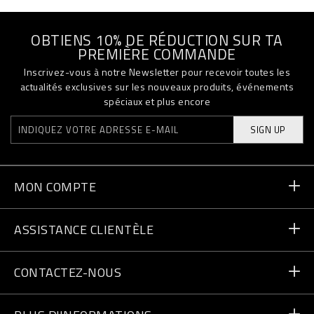
OBTIENS 10% DE RÉDUCTION SUR TA
PREMIÈRE COMMANDE
Inscrivez-vous à notre Newsletter pour recevoir toutes les
actualités exclusives sur les nouveaux produits, événements
spéciaux et plus encore
SIGN UP
MON COMPTE
Statut de la commande
ASSISTANCE CLIENTÈLE
Livraison et Retours
Commandes
CONTACTEZ-NOUS
Paiement
Écrivez-nous
Expédition