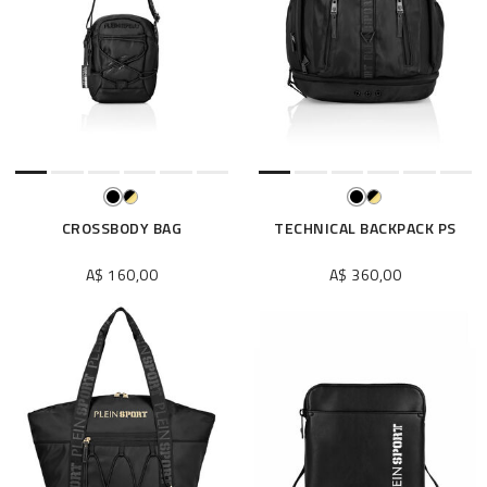
o
s
r
é
s
u
l
t
a
t
CROSSBODY BAG
TECHNICAL BACKPACK PS
s
p
A$ 160,00
A$ 360,00
a
r
: