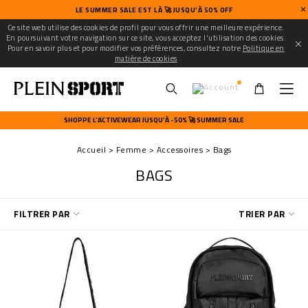
LE SUMMER SALE EST LÀ 🚀 JUSQU’À 50% OFF
Ce site web utilise des cookies de profil pour vous offrir une meilleure expérience.
En poursuivant votre navigation sur ce site, vous acceptez l'utilisation des cookies.
Pour en savoir plus et pour modifier vos préférences, consultez notre
Politique en
matière de cookies
U
s
SHOPPE L’ACTIVEWEAR JUSQU’À -50% 🚀 SUMMER SALE
e
r
Accueil
Femme
Accessoires
Bags
m
e
BAGS
n
u
A
FILTRER PAR
TRIER PAR
f
f
i
n
e
r
v