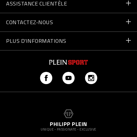
ASSISTANCE CLIENTÈLE
Livraison et Retours
Commandes
CONTACTEZ-NOUS
Paiement
Écrivez-nous
PLUS D'INFORMATIONS
Expédition
+41435507608
Guide des tailles
Trouver un magasin
vip@pleinsport.com
F.A.Q.
Lutte anti-contrefaçons
PHILIPP PLEIN
UNIQUE - PASSIONATE - EXCLUSIVE