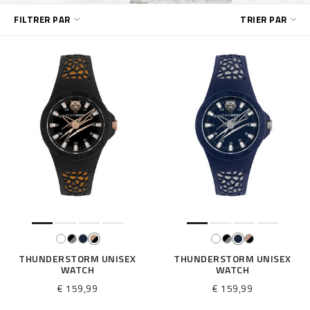
A
FILTRER PAR
TRIER PAR
f
f
i
n
e
r
v
o
s
r
é
s
u
l
t
a
t
THUNDERSTORM UNISEX
THUNDERSTORM UNISEX
WATCH
WATCH
s
p
€ 159,99
€ 159,99
a