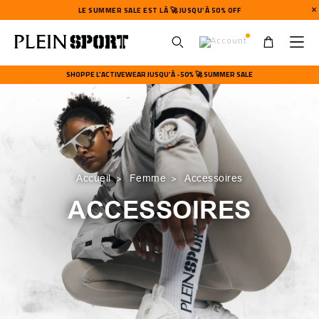
LE SUMMER SALE EST LÀ 🚀 JUSQU’À 50% OFF
U
s
SHOPPE L’ACTIVEWEAR JUSQU’À -50% 🚀 SUMMER SALE
e
r
m
e
n
u
Accueil
Femme
Accessoires
ACCESSOIRES