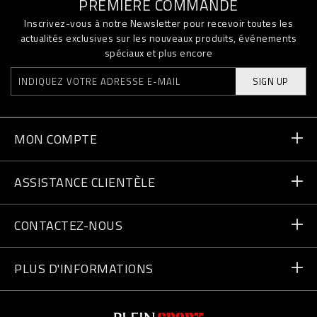
PREMIÈRE COMMANDE
Inscrivez-vous à notre Newsletter pour recevoir toutes les
actualités exclusives sur les nouveaux produits, événements
spéciaux et plus encore
SIGN UP
MON COMPTE
Statut de la commande
ASSISTANCE CLIENTÈLE
Livraison et Retours
Commandes
CONTACTEZ-NOUS
Paiement
Écrivez-nous
PLUS D'INFORMATIONS
Expédition
+41435507608
Guide des tailles
Trouver un magasin
vip@pleinsport.com