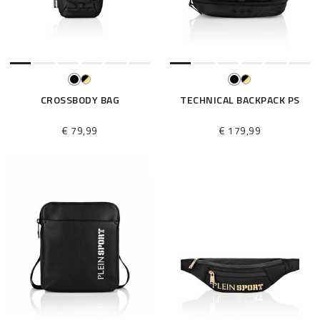
é
s
u
l
t
a
t
CROSSBODY BAG
TECHNICAL BACKPACK PS
s
p
€ 79,99
€ 179,99
a
r
: