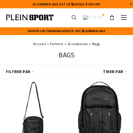
LE SUMMER SALE EST LÀ 🚀 JUSQU’À 50% OFF
U
s
SHOPPE L’ACTIVEWEAR JUSQU’À -50% 🚀 SUMMER SALE
e
r
Accueil
Femme
Accessoires
Bags
m
e
BAGS
n
u
A
FILTRER PAR
TRIER PAR
f
f
i
n
e
r
v
o
s
r