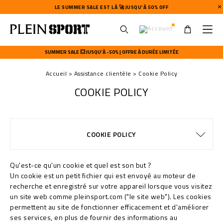
LE SUMMER SALE EST LÀ 🚀 JUSQU’À 50% OFF
U
s
SUMMER SALE 💥 JUSQU’À -50% | OFFRE À DURÉE LIMITÉE
e
r
Accueil
Assistance clientèle
Cookie Policy
m
e
COOKIE POLICY
n
u
EXPÉDITION ET REMBOURSEMENT
MODALITÉS DE PAIEMENT
CONDITIONS DE VENTE
WATCHES WARRANTY
CONFIDENTIALITE
GUIDE TAILLES
COMMANDES
EXPÉDITION
STOP FAKE
CONTACTS
IMPRINT
FAQ
COOKIE POLICY
EXPÉDITION
Qu'est-ce qu'un cookie et quel est son but ?
Un cookie est un petit fichier qui est envoyé au moteur de
recherche et enregistré sur votre appareil lorsque vous visitez
un site web comme pleinsport.com ("le site web"). Les cookies
permettent au site de fonctionner efficacement et d'améliorer
ses services, en plus de fournir des informations au