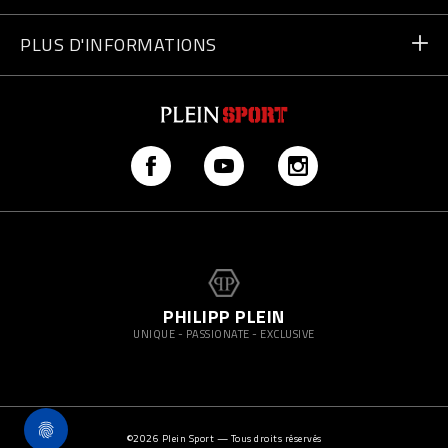
Paiement
Écrivez-nous
PLUS D'INFORMATIONS
Expédition
+41435507608
Guide des tailles
Trouver un magasin
vip@pleinsport.com
F.A.Q.
Lutte anti-contrefaçons
PHILIPP PLEIN
UNIQUE - PASSIONATE - EXCLUSIVE
©
2026
Plein Sport — Tous droits réservés