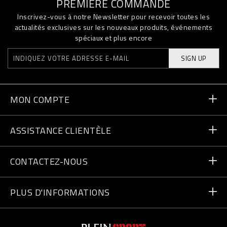
PREMIÈRE COMMANDE
Inscrivez-vous à notre Newsletter pour recevoir toutes les
actualités exclusives sur les nouveaux produits, événements
spéciaux et plus encore
SIGN UP
MON COMPTE
Statut de la commande
ASSISTANCE CLIENTÈLE
Livraison et Retours
Commandes
CONTACTEZ-NOUS
Paiement
Écrivez-nous
PLUS D'INFORMATIONS
Expédition
+41435507608
Guide des tailles
Trouver un magasin
vip@pleinsport.com