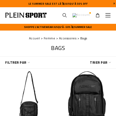
LE SUMMER SALE EST LÀ 🚀 JUSQU’À 50% OFF
U
s
SHOPPE L’ACTIVEWEAR JUSQU’À -50% 🚀 SUMMER SALE
e
r
Accueil
Femme
Accessoires
Bags
m
e
BAGS
n
u
A
FILTRER PAR
TRIER PAR
f
f
i
n
e
r
v
o
s
r