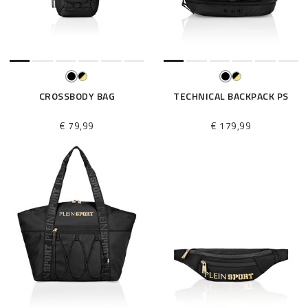
é
s
u
l
t
a
t
CROSSBODY BAG
TECHNICAL BACKPACK PS
s
p
€ 79,99
€ 179,99
a
r
: