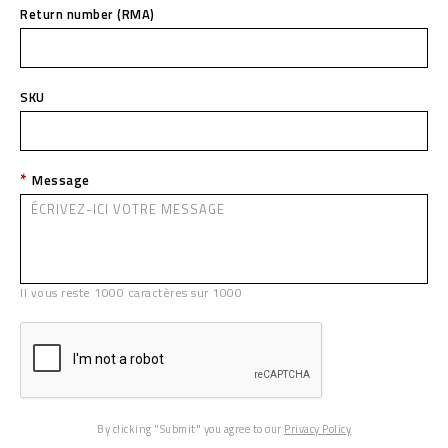
Return number (RMA)
SKU
Message
Il vous reste
1000
caractères sur
1000
By clicking "Submit" you agree to our
Privacy Policy