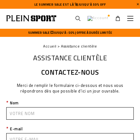
LE SUMMER SALE EST LÀ 🚀 JUSQU’À 50% OFF
U
s
SUMMER SALE 💥 JUSQU’À -50% | OFFRE À DURÉE LIMITÉE
e
r
Accueil
Assistance clientèle
m
e
ASSISTANCE CLIENTÈLE
n
u
CONTACTEZ-NOUS
Merci de remplir le formulaire ci-dessous et nous vous
répondrons dès que possible d'ici un jour ouvrable.
Nom
E-mail