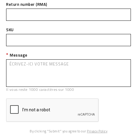
Return number (RMA)
SKU
Message
Il vous reste
1000
caractères sur
1000
By clicking "Submit" you agree to our
Privacy Policy