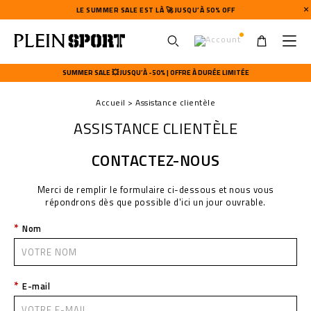
LE SUMMER SALE EST LÀ 🚀 JUSQU’À 50% OFF
U
s
SUMMER SALE 💥 JUSQU’À -50% | OFFRE À DURÉE LIMITÉE
e
r
Accueil
Assistance clientèle
m
e
ASSISTANCE CLIENTÈLE
n
u
CONTACTEZ-NOUS
Merci de remplir le formulaire ci-dessous et nous vous
répondrons dès que possible d'ici un jour ouvrable.
Nom
E-mail