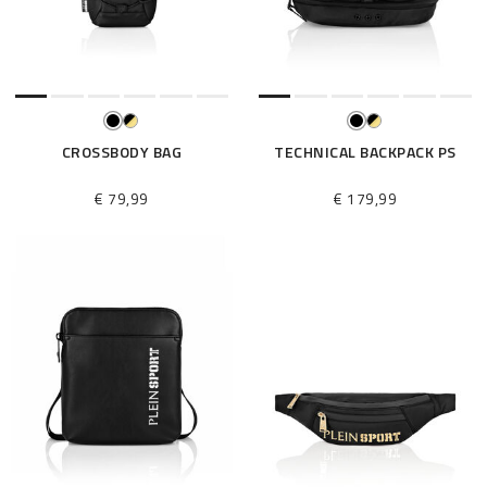
i
l
t
e
r
n
n
CROSSBODY BAG
TECHNICAL BACKPACK PS
a
c
€ 79,99
€ 179,99
h
: