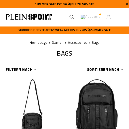
SUMMER SALE IST DA 🚀 BIS ZU 50% OFF
U
s
SHOPPE DIE BESTE ACTIVEWEAR MIT BIS ZU -50% 🚀 SUMMER SALE
e
r
Homepage
Damen
Accessoires
Bags
m
e
BAGS
n
u
E
FILTERN NACH
SORTIEREN NACH
r
g
e
b
n
i
s
s
e
f