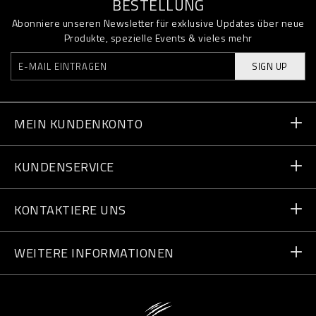
BESTELLUNG
Abonniere unseren Newsletter für exklusive Updates über neue
Produkte, spezielle Events & vieles mehr
SIGN UP
MEIN KUNDENKONTO
Bestellstatus
KUNDENSERVICE
Lieferung und Rücksendungen
Bestellungen
KONTAKTIERE UNS
Zahlung
Schreib uns
WEITERE INFORMATIONEN
Lieferung
+49 91196953158
Größentabelle
Shops finden
vip@pleinsport.com
F.A.Q.
Stop Fakes