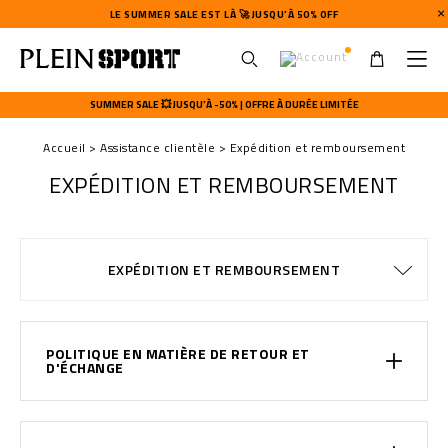
LE SUMMER SALE EST LÀ 🚀 JUSQU’À 50% OFF
U
s
SUMMER SALE 💥 JUSQU’À -50% | OFFRE À DURÉE LIMITÉE
e
r
Accueil
Assistance clientèle
Expédition et remboursement
m
e
EXPÉDITION ET REMBOURSEMENT
n
u
MODALITÉS DE PAIEMENT
CONDITIONS DE VENTE
CONFIDENTIALITE
GUIDE TAILLES
COMMANDES
EXPÉDITION
STOP FAKE
CONTACTS
IMPRINT
EXPÉDITION ET REMBOURSEMENT
WATCHES WARRANTY
COOKIE POLICY
EXPÉDITION
FAQ
POLITIQUE EN MATIÈRE DE RETOUR ET
D'ÉCHANGE