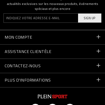
actualités exclusives sur les nouveaux produits, événements
spéciaux et plus encore
SIGN UP
MON COMPTE
Statut de la commande
ASSISTANCE CLIENTÈLE
Livraison et Retours
Commandes
CONTACTEZ-NOUS
Paiement
Écrivez-nous
PLUS D'INFORMATIONS
Expédition
+41435507608
Guide des tailles
Trouver un magasin
vip@pleinsport.com
F.A.Q.
Lutte anti-contrefaçons