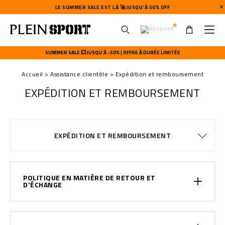
LE SUMMER SALE EST LÀ 🚀 JUSQU’À 50% OFF
U
s
SUMMER SALE 💥 JUSQU’À -50% | OFFRE À DURÉE LIMITÉE
e
r
Accueil
Assistance clientèle
Expédition et remboursement
m
e
EXPÉDITION ET REMBOURSEMENT
n
u
MODALITÉS DE PAIEMENT
CONDITIONS DE VENTE
WATCHES WARRANTY
CONFIDENTIALITE
COOKIE POLICY
GUIDE TAILLES
COMMANDES
EXPÉDITION
EXPÉDITION
STOP FAKE
CONTACTS
IMPRINT
FAQ
EXPÉDITION ET REMBOURSEMENT
POLITIQUE EN MATIÈRE DE RETOUR ET
D'ÉCHANGE