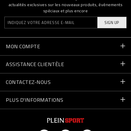
actualités exclusives sur les nouveaux produits, événements
spéciaux et plus encore
SIGN UP
MON COMPTE
Statut de la commande
ASSISTANCE CLIENTÈLE
Livraison et Retours
Commandes
CONTACTEZ-NOUS
Paiement
Écrivez-nous
PLUS D'INFORMATIONS
Expédition
+41435507608
Guide des tailles
Trouver un magasin
vip@pleinsport.com
F.A.Q.
Lutte anti-contrefaçons