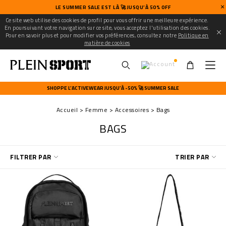
LE SUMMER SALE EST LÀ 🚀 JUSQU’À 50% OFF
Ce site web utilise des cookies de profil pour vous offrir une meilleure expérience.
En poursuivant votre navigation sur ce site, vous acceptez l'utilisation des cookies.
Pour en savoir plus et pour modifier vos préférences, consultez notre
Politique en
matière de cookies
U
s
SHOPPE L’ACTIVEWEAR JUSQU’À -50% 🚀 SUMMER SALE
e
r
Accueil
Femme
Accessoires
Bags
m
e
BAGS
n
u
A
FILTRER PAR
TRIER PAR
f
f
i
n
e
r
v