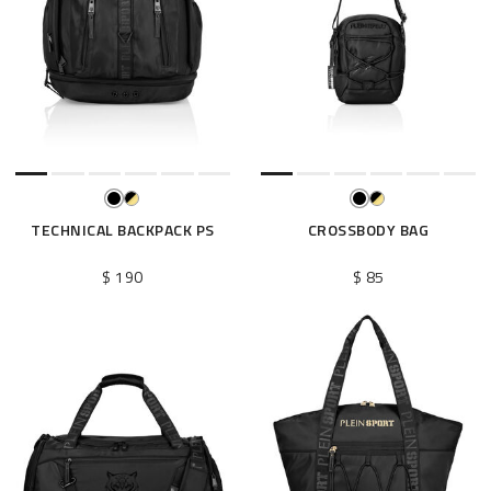
o
s
r
é
s
u
l
t
a
t
TECHNICAL BACKPACK PS
CROSSBODY BAG
s
p
$ 190
$ 85
a
r
: