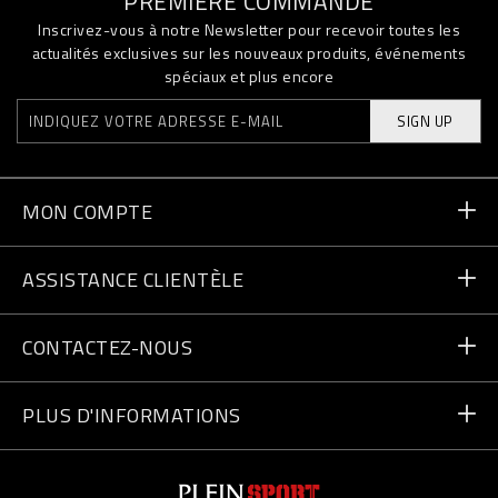
PREMIÈRE COMMANDE
Inscrivez-vous à notre Newsletter pour recevoir toutes les
actualités exclusives sur les nouveaux produits, événements
spéciaux et plus encore
SIGN UP
MON COMPTE
Statut de la commande
ASSISTANCE CLIENTÈLE
Livraison et Retours
Commandes
CONTACTEZ-NOUS
Paiement
Écrivez-nous
PLUS D'INFORMATIONS
Expédition
+41435507608
Guide des tailles
Trouver un magasin
vip@pleinsport.com