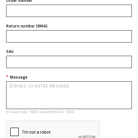
Order number
Return number (RMA)
SKU
Message
Il vous reste
1000
caractères sur
1000