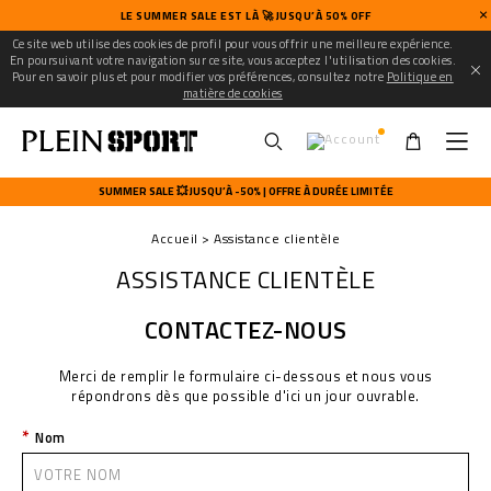
LE SUMMER SALE EST LÀ 🚀 JUSQU’À 50% OFF
Ce site web utilise des cookies de profil pour vous offrir une meilleure expérience.
En poursuivant votre navigation sur ce site, vous acceptez l'utilisation des cookies.
Pour en savoir plus et pour modifier vos préférences, consultez notre
Politique en
matière de cookies
U
s
SUMMER SALE 💥 JUSQU’À -50% | OFFRE À DURÉE LIMITÉE
e
r
Accueil
Assistance clientèle
m
e
ASSISTANCE CLIENTÈLE
n
u
CONTACTEZ-NOUS
Merci de remplir le formulaire ci-dessous et nous vous
répondrons dès que possible d'ici un jour ouvrable.
Nom