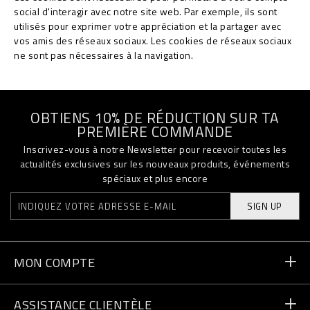
social d'interagir avec notre site web. Par exemple, ils sont
utilisés pour exprimer votre appréciation et la partager avec
vos amis des réseaux sociaux. Les cookies de réseaux sociaux
ne sont pas nécessaires à la navigation.
OBTIENS 10% DE RÉDUCTION SUR TA
PREMIÈRE COMMANDE
Inscrivez-vous à notre Newsletter pour recevoir toutes les
actualités exclusives sur les nouveaux produits, événements
spéciaux et plus encore
SIGN UP
MON COMPTE
Statut de la commande
ASSISTANCE CLIENTÈLE