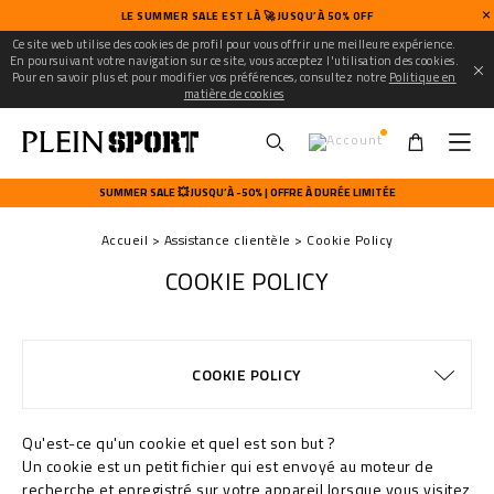
LE SUMMER SALE EST LÀ 🚀 JUSQU’À 50% OFF
Ce site web utilise des cookies de profil pour vous offrir une meilleure expérience.
En poursuivant votre navigation sur ce site, vous acceptez l'utilisation des cookies.
Pour en savoir plus et pour modifier vos préférences, consultez notre
Politique en
matière de cookies
U
s
SUMMER SALE 💥 JUSQU’À -50% | OFFRE À DURÉE LIMITÉE
e
r
Accueil
Assistance clientèle
Cookie Policy
m
e
COOKIE POLICY
n
u
CONDITIONS DE VENTE
CONFIDENTIALITE
GUIDE TAILLES
COMMANDES
EXPÉDITION
STOP FAKE
CONTACTS
FAQ
COOKIE POLICY
EXPÉDITION ET REMBOURSEMENT
MODALITÉS DE PAIEMENT
WATCHES WARRANTY
EXPÉDITION
IMPRINT
Qu'est-ce qu'un cookie et quel est son but ?
Un cookie est un petit fichier qui est envoyé au moteur de
recherche et enregistré sur votre appareil lorsque vous visitez