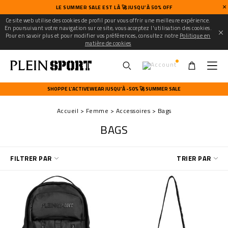
LE SUMMER SALE EST LÀ 🚀 JUSQU’À 50% OFF
Ce site web utilise des cookies de profil pour vous offrir une meilleure expérience.
En poursuivant votre navigation sur ce site, vous acceptez l'utilisation des cookies.
Pour en savoir plus et pour modifier vos préférences, consultez notre
Politique en
matière de cookies
U
s
SHOPPE L’ACTIVEWEAR JUSQU’À -50% 🚀 SUMMER SALE
e
r
Accueil
Femme
Accessoires
Bags
m
e
BAGS
n
u
A
FILTRER PAR
TRIER PAR
f
f
i
n
e
r
v