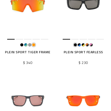
o
s
r
é
s
u
l
t
a
t
PLEIN SPORT TIGER FRAME
PLEIN SPORT FEARLESS
s
p
$ 340
$ 230
a
r
: