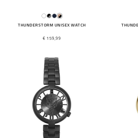
a
r
:
THUNDERSTORM UNISEX WATCH
THUNDE
€ 159,99