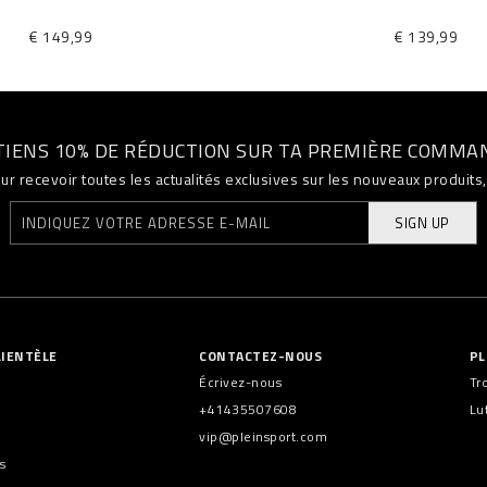
€ 149,99
€ 139,99
TIENS 10% DE RÉDUCTION SUR TA PREMIÈRE COMMA
ur recevoir toutes les actualités exclusives sur les nouveaux produit
SIGN UP
LIENTÈLE
CONTACTEZ-NOUS
PL
Écrivez-nous
Tr
+41435507608
Lu
vip@pleinsport.com
s