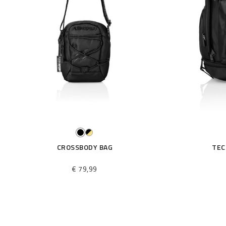
s
r
é
s
u
l
t
a
t
s
p
a
r
:
CROSSBODY BAG
TEC
€ 79,99