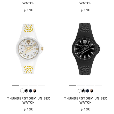
WATCH
WATCH
s
p
$ 190
$ 190
a
r
:
THUNDERSTORM UNISEX
THUNDERSTORM UNISEX
WATCH
WATCH
$ 190
$ 190