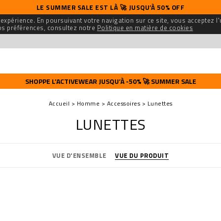
LE SUMMER SALE EST LÀ 🚀 JUSQU’À 50% OFF
 expérience. En poursuivant votre navigation sur ce site, vous acceptez l'
os préférences, consultez notre
Politique en matière de cookies
SHOPPE L’ACTIVEWEAR JUSQU’À -50% 🚀 SUMMER SALE
Accueil
Homme
Accessoires
Lunettes
LUNETTES
VUE D'ENSEMBLE
VUE DU PRODUIT