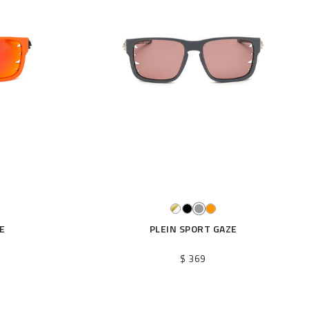
e
E
PLEIN SPORT GAZE
$ 369