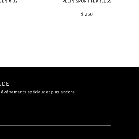
GEN X.02
PLEIN SPORT FEARLESS
$ 260
NDE
s, événements spéciaux et plus encore