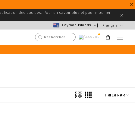
utilisation des cookies. Pour en savoir plus et pour modifier
Cayman Islands
Français
C
M
e
U
h
n
s
u
e
e
r
r
c
m
h
e
e
n
r
u
c
a
TRIER PAR
t
a
l
o
g
u